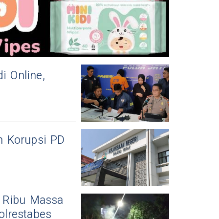
i Online,
n Korupsi PD
 Ribu Massa
lrestabes