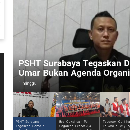
Bea Cukai dan Polri Gagalk
Merkuri Ilegal di Pelabuhan
Rp 17,5 Miliar
1 minggu
PSHT Surabaya
Bea Cukai dan Polri
Tepergok Curi Ka
Tegaskan Demo di
Gagalkan Ekspor 3,4
Telkom di Wiyun