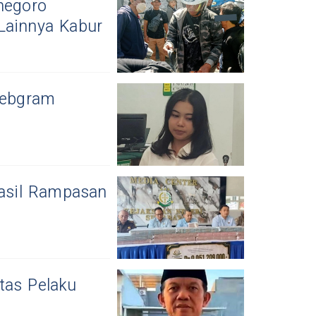
negoro
Lainnya Kabur
lebgram
Hasil Rampasan
tas Pelaku