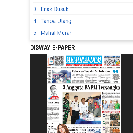
3
Enak Busuk
4
Tanpa Utang
5
Mahal Murah
DISWAY E-PAPER
egaskan Demo di Jalan Teuku
da Organisasi