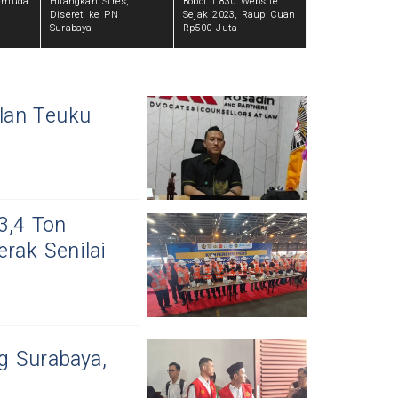
Pemuda
Hilangkan Stres,
Bobol 1.830 Website
Diseret ke PN
Sejak 2023, Raup Cuan
Surabaya
Rp500 Juta
lan Teuku
3,4 Ton
erak Senilai
g Surabaya,