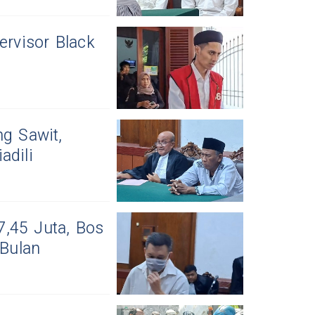
ervisor Black
g Sawit,
adili
,45 Juta, Bos
 Bulan