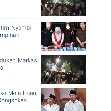
atim Nyambi
impinan
udukan Markas
ya
ke Meja Hijau,
 Rongsokan