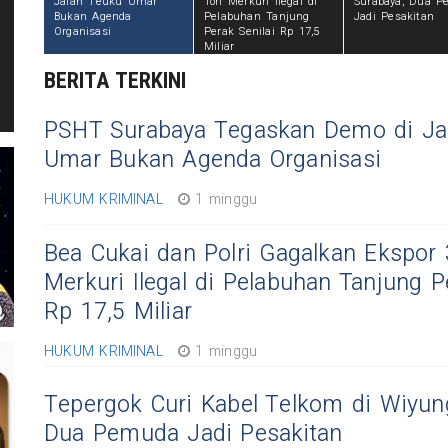
Jalan Teuku Umar
Ton Merkuri Ilegal di
Surabaya, Dua 
Bukan Agenda
Pelabuhan Tanjung
Jadi Pesakitan
Organisasi
Perak Senilai Rp 17,5
Miliar
BERITA TERKINI
PSHT Surabaya Tegaskan Demo di Ja
Umar Bukan Agenda Organisasi
HUKUM KRIMINAL
1 minggu
Bea Cukai dan Polri Gagalkan Ekspor 
Merkuri Ilegal di Pelabuhan Tanjung P
Rp 17,5 Miliar
HUKUM KRIMINAL
1 minggu
Tepergok Curi Kabel Telkom di Wiyun
Dua Pemuda Jadi Pesakitan