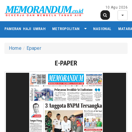
10 Agu 2026
PAMERAN HAJI UMRAH
METROPOLITAN
NASIONAL
MATAR
Home
Epaper
E-PAPER