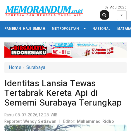
09 Agu 2026
PAMERAN HAJI UMRAH
METROPOLITAN
NASIONAL
MATAR
Home
Surabaya
Identitas Lansia Tewas
Tertabrak Kereta Api di
Sememi Surabaya Terungkap
Rabu 08-07-2026,12:28 WIB
Reporter:
Wendy Setiawan
|
Editor:
Muhammad Ridho