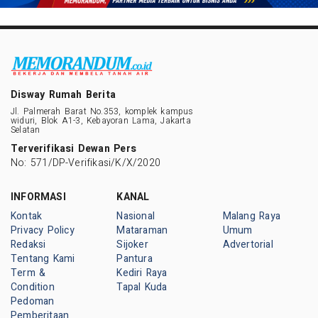
Disway Rumah Berita
Jl. Palmerah Barat No.353, komplek kampus
widuri, Blok A1-3, Kebayoran Lama, Jakarta
Selatan
Terverifikasi Dewan Pers
No: 571/DP-Verifikasi/K/X/2020
INFORMASI
KANAL
Kontak
Nasional
Malang Raya
Privacy Policy
Mataraman
Umum
Redaksi
Sijoker
Advertorial
Tentang Kami
Pantura
Term &
Kediri Raya
Condition
Tapal Kuda
Pedoman
Pemberitaan