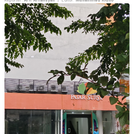
Reporter:
Arif Alfiansyah
|
Editor:
Muhammad Ridho