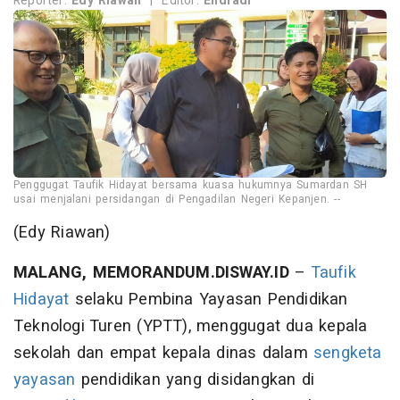
Reporter:
Edy Riawan
|
Editor:
Endradi
Penggugat Taufik Hidayat bersama kuasa hukumnya Sumardan SH
usai menjalani persidangan di Pengadilan Negeri Kepanjen. --
(Edy Riawan)
MALANG, MEMORANDUM.DISWAY.ID
–
Taufik
Hidayat
selaku Pembina Yayasan Pendidikan
Teknologi Turen (YPTT), menggugat dua kepala
sekolah dan empat kepala dinas dalam
sengketa
yayasan
pendidikan yang disidangkan di