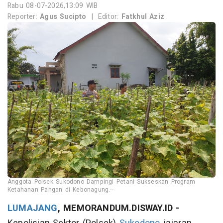
Rabu 08-07-2026,13:09 WIB
Reporter:
Agus Sucipto
|
Editor:
Fatkhul Aziz
Anggota Polsek Sukodono Dampingi Petani Sukseskan Program
Ketahanan Pangan di Kebonagung.--
LUMAJANG
, MEMORANDUM.DISWAY.ID -