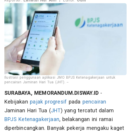
Reporter:
Lailatul Nur Aini
|
Editor:
Udin
Ilustrasi penggunaan aplikasi JMO BPJS Ketenagakerjaan untuk
pencairan Jaminan Hari Tua (JHT). --
SURABAYA, MEMORANDUM.DISWAY.ID
-
Kebijakan
pajak progresif
pada
pencairan
Jaminan Hari Tua (
JHT
) yang tercatut dalam
BPJS Ketenagakerjaan
, belakangan ini ramai
diperbincangkan. Banyak pekerja mengaku kaget