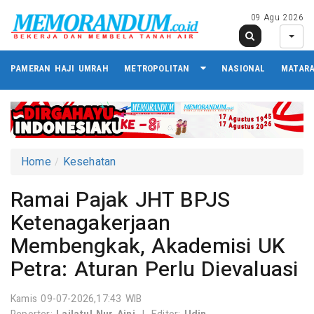
09 Agu 2026
PAMERAN HAJI UMRAH
METROPOLITAN
NASIONAL
MATAR
Home
Kesehatan
Ramai Pajak JHT BPJS
Ketenagakerjaan
Membengkak, Akademisi UK
Petra: Aturan Perlu Dievaluasi
Kamis 09-07-2026,17:43 WIB