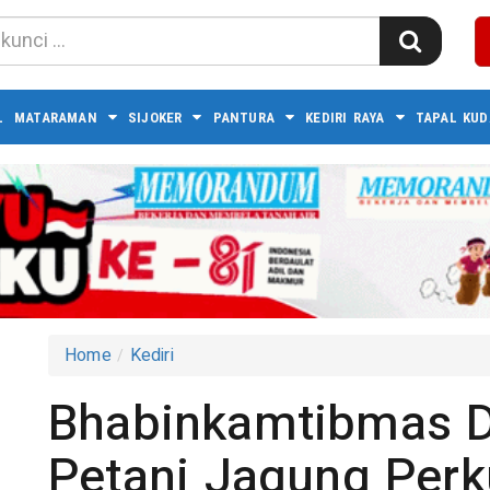
L
MATARAMAN
SIJOKER
PANTURA
KEDIRI RAYA
TAPAL KUD
Home
Kediri
Bhabinkamtibmas 
Petani Jagung Perk