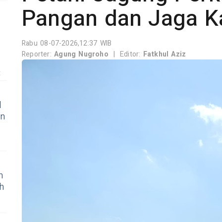
Pangan dan Jaga 
Rabu 08-07-2026,12:37 WIB
Reporter:
Agung Nugroho
|
Editor:
Fatkhul Aziz
t
l
an
n
h