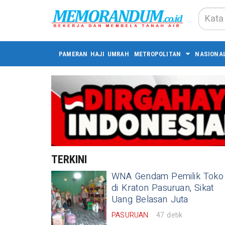
PAMERAN HAJI UMRAH
METROPOLITAN
NASIONA
TERKINI
WNA Gendam Pemilik Toko
di Kraton Pasuruan, Sikat
Uang Belasan Juta
PASURUAN
47 detik