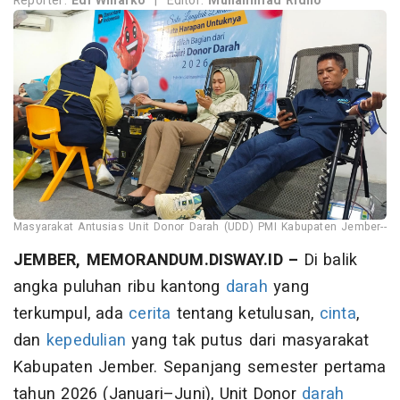
Reporter:
Edi Winarko
|
Editor:
Muhammad Ridho
Masyarakat Antusias Unit Donor Darah (UDD) PMI Kabupaten Jember--
JEMBER, MEMORANDUM.DISWAY.ID –
Di balik
angka puluhan ribu kantong
darah
yang
terkumpul, ada
cerita
tentang ketulusan,
cinta
,
dan
kepedulian
yang tak putus dari masyarakat
Kabupaten Jember. Sepanjang semester pertama
tahun 2026 (Januari–Juni), Unit Donor
darah