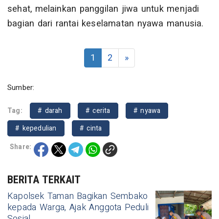
sehat, melainkan panggilan jiwa untuk menjadi
bagian dari rantai keselamatan nyawa manusia.
1
2
»
Sumber:
Tag:
# darah
# cerita
# nyawa
# kepedulian
# cinta
Share:
BERITA TERKAIT
Kapolsek Taman Bagikan Sembako
kepada Warga, Ajak Anggota Peduli
Sosial